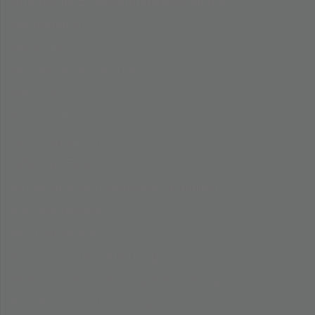
Ambulante Entwöhnungsbehandlung
Behandlung
Beratung
Berufliche Orientierung
Betreutes Wohnen
Diamorphin
Glücksspielsucht
Hilfen für Eltern
Kinder aus suchtbelasteten Familien
Kurzzeittherapie
MPU-Vorbereitung
Psycho-Soziale Betreuung
Stationäre Entwöhnungsbehandlung
Substitutionsbehandlung