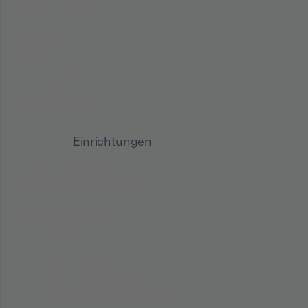
Suchtprävention
Therapie
Verwaltung
Wohnprojekte
Überlebenshilfe
Einrichtungen
Adaption Aggerblick
Ambulante Reha Sucht
Betreutes Wohnen
Cafe Victoria
Fachklinik Aggerblick
Fachstelle Glücksspielsucht
Fachstelle für Suchtprävention