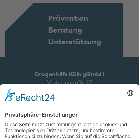
Prävention
Beratung
Unterstützung
Drogenhilfe Köln gGmbH
Victoriastraße 12
50668 Köln
Zentrale
0221 912797-27