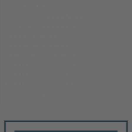
Geschäftsstelle Köln
Info- und Beratungsstelle Bergheim
Info- und Beratungsstelle Brühl
Jugendsuchtberatung
Jugendwerkstatt Hansaring
Substitutionsambulanz Neumarkt
Suchthilfezentrum Köln-Hansaring
Suchthilfezentrum Köln-Mitte
Suchthilfezentrum Köln-Mülheim
Wohntraining Dellbrück