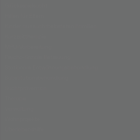
Glücksspielsucht
Hilfen für Eltern
Kinder aus suchtbelasteten Familien
Kurzzeittherapie
MPU-Vorbereitung
Psycho-Soziale Betreuung
Stationäre Entwöhnungsbehandlung
Substitutionsbehandlung
Suchtprävention
Therapie
Verwaltung
Wohnprojekte
Überlebenshilfe