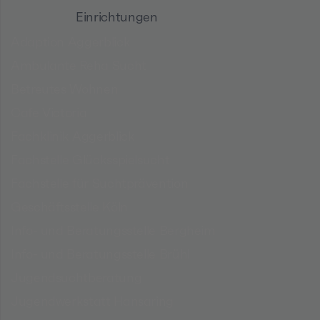
Einrichtungen
Adaption Aggerblick
Ambulante Reha Sucht
Betreutes Wohnen
Cafe Victoria
Fachklinik Aggerblick
Fachstelle Glücksspielsucht
Fachstelle für Suchtprävention
Geschäftsstelle Köln
Info- und Beratungsstelle Bergheim
Info- und Beratungsstelle Brühl
Jugendsuchtberatung
Jugendwerkstatt Hansaring