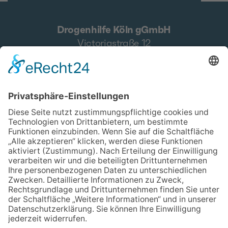
Drogenhilfe Köln gGmbH
Victoriastraße 12
50668 Köln
Zentrale
0221 912797-27
E-Mail
verwaltung@drogenhilfe.koeln
Kontakt
Wir über uns
Impressum