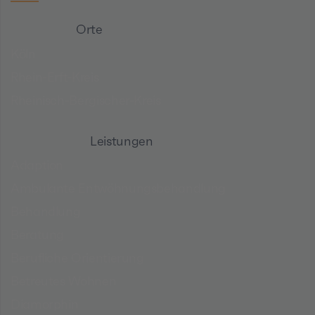
Orte
Köln
Rhein-Erft-Kreis
Rheinisch-Bergischer-Kreis
Leistungen
Adaption
Ambulante Entwöhnungsbehandlung
Behandlung
Beratung
Berufliche Orientierung
Betreutes Wohnen
Diamorphin