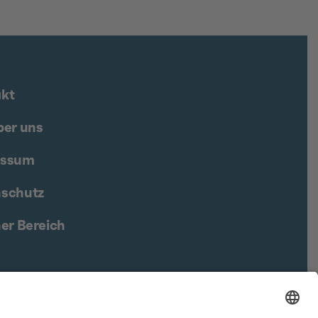
kt
ber uns
essum
schutz
ner Bereich