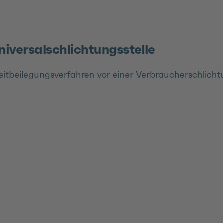
iversal­schlichtungs­stelle
treitbeilegungsverfahren vor einer Verbraucherschlich