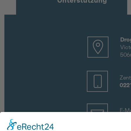
Unterstützung
Dro
Vict
506
Zent
022
E-Ma
ver