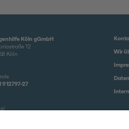
Konta
genhilfe Köln gGmbH
oriastraße 12
Wir ü
68 Köln
Impr
rale
Daten
1 912797-27
Inter
il
waltung@drogenhilfe.koeln