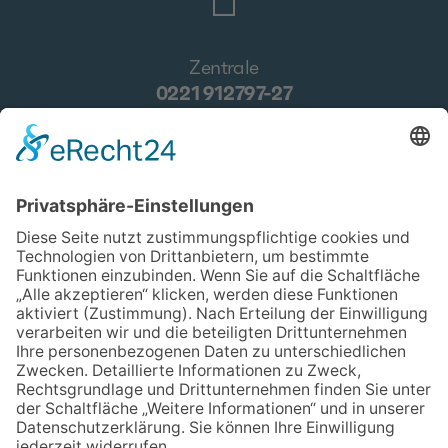
Zentrale
0221 912797-27
E-Mail
verwaltung@drogenhilfe.koeln
Kontakt
Wir über uns
Impressum