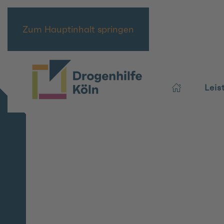
Zum Hauptinhalt springen
Leis
Fachstelle
für
Suchtprävention
Köln
und