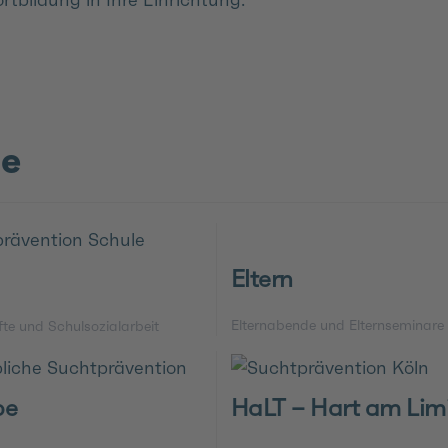
he
Eltern
Elternabende und Elternseminare
fte und Schulsozialarbeit
be
HaLT – Hart am Lim