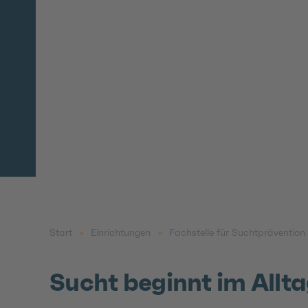
Rhein-
Erft-
Kreis
Start
Einrichtungen
Fachstelle für Suchtprävention
Sucht beginnt im Allt