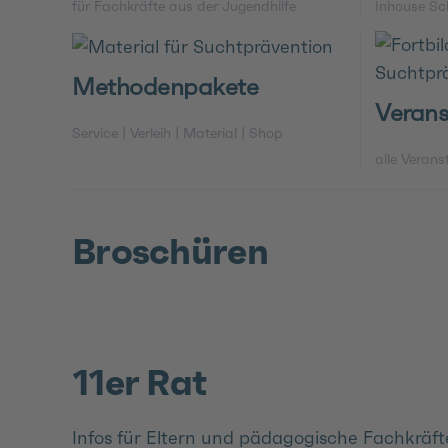
für Fachkräfte aus der Jugendhilfe
Inhouse Sc
Methodenpakete
Verans
Service | Verleih | Material | Shop
alle Verans
Broschüren
11er Rat
Infos für Eltern und pädagogische Fachkräft