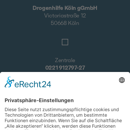
Drogenhilfe Köln gGmbH
Victoriastraße 12
50668 Köln
Zentrale
0221 912797-27
E-Mail
verwaltung@drogenhilfe.koeln