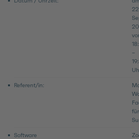
Datum / Uhrzeit:
a
22
Se
20
v
18
–
19
Uh
Referent/in:
Ma
Wa
Fa
fü
Su
Software
Z