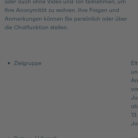
oder auch ohne Video und Ton teilnehmen, um
Ihre Anonymität zu wahren. Ihre Fragen und
Anmerkungen können Sie persönlich oder über
die Chatfunktion stellen.
Zielgruppe
El
un
An
vo
Ju
ab
13
Ja