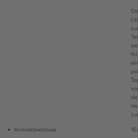
De
Li
zu
Te
wi
Ih
ei
pa
Ta
vo
de
Ve
zu
Anmeldeschluss
15