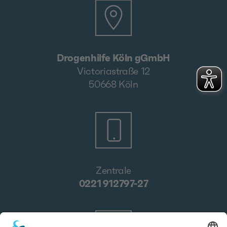
Drogenhilfe Köln gGmbH
Victoriastraße 12
50668 Köln
Zentrale
0221 912797-27