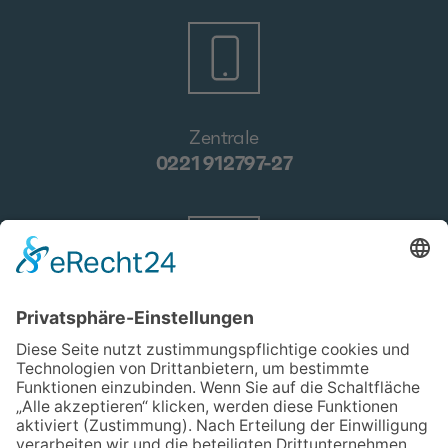
Zentrale
0221 912797-27
E-Mail
verwaltung@drogenhilfe.koeln
Kontakt