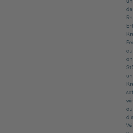
un
d
Rh
Erf
Kre
Pe
au
an
St
un
Kr
se
wi
au
di
Wa