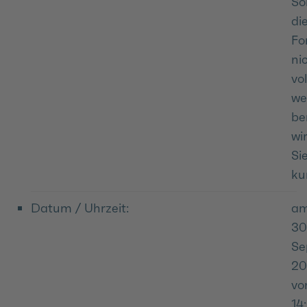
Sol
di
Fo
ni
vol
we
be
wi
Si
kur
Datum / Uhrzeit:
a
30
Se
20
v
14