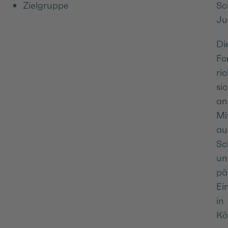
Zielgruppe
Sc
Ju
Di
Fo
ri
si
an
Mi
au
Sc
un
pä
Ei
in
Kö