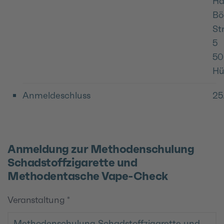
Ha
Bö
St
5
50
Hü
Anmeldeschluss
25
Anmeldung zur Methodenschulung
Schadstoffzigarette und
Methodentasche Vape-Check
Veranstaltung
*