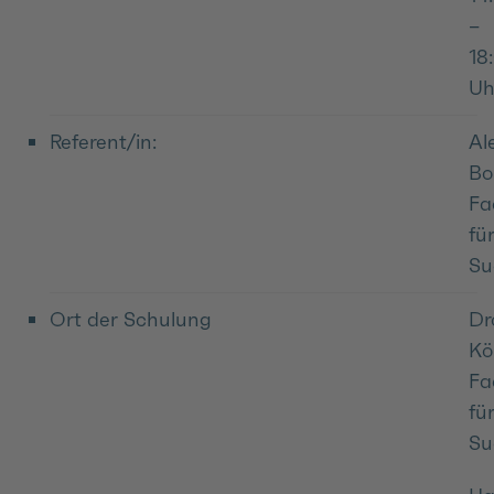
–
18
Uh
Referent/in:
Al
Bo
Fa
fü
Su
Ort der Schulung
Dr
Kö
Fa
fü
Su