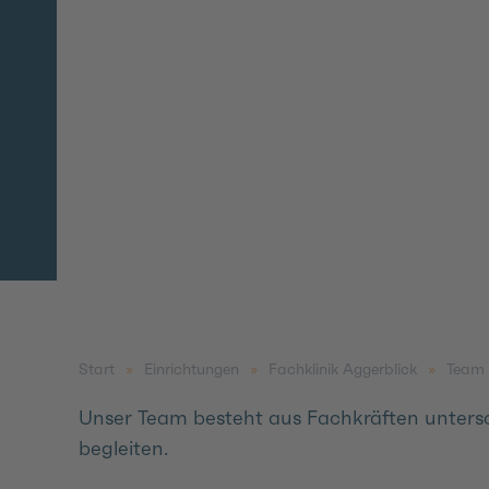
im
Regen
stehen!
Start
Einrichtungen
Fachklinik Aggerblick
Team 
Unser Team besteht aus Fachkräften untersc
begleiten.