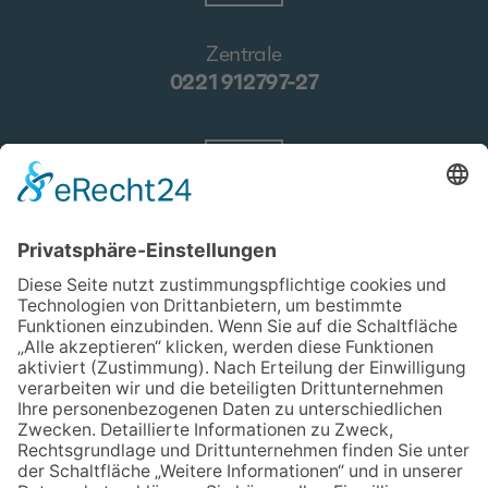
Zentrale
0221 912797-27
E-Mail
verwaltung@drogenhilfe.koeln
Kontakt
Wir über uns
Impressum